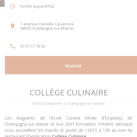
Fermé aujourd'hui
1 avenue Danielle Casanova
((ouvre une nouvelle fenêtre))
94500 Champigny-sur-Marne
07 57 17 79 35
RÉSERVER
COLLÈGE CULINAIRE
Vente à Emporter
|
Champigny-sur-Marne
Les stagiaires de l’école Cuisine Mode d’Emploi(s) de
Champigny-sur-Marne et leur chef formateur Frédéric Michaud
vous accueillent les mardis et jeudis de 12h15 à 14h au sein du
restaurant d’application
Collège Culinaire.