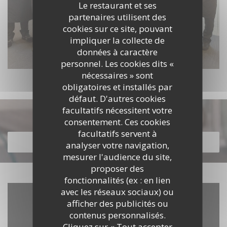
Le restaurant et ses
partenaires utilisent des
cookies sur ce site, pouvant
impliquer la collecte de
données à caractère
personnel. Les cookies dits «
nécessaires » sont
obligatoires et installés par
défaut. D'autres cookies
facultatifs nécessitent votre
Découvrir notre carte
consentement. Ces cookies
facultatifs servent à
DÉCOUVRIR NOTRE CARTE
analyser votre navigation,
mesurer l'audience du site,
proposer des
fonctionnalités (ex : en lien
avec les réseaux sociaux) ou
afficher des publicités ou
contenus personnalisés.
Cliquez sur « Tout accepter