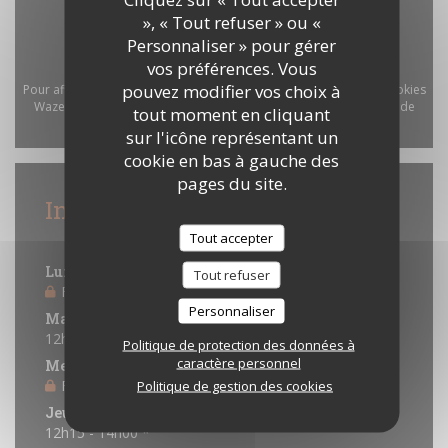
», « Tout refuser » ou «
Personnaliser » pour gérer
vos préférences. Vous
pouvez modifier vos choix à
Pour afficher la carte interactive Waze, vous devez accepter les cookies
Waze Map (Google). Ces cookies peuvent collecter des données de
tout moment en cliquant
navigation et de localisation.
Autoriser
sur l'icône représentant un
cookie en bas à gauche des
pages du site.
Infos pratiques
Horaires
Tout accepter
Lundi
Tout refuser
Fermé
Personnaliser
Mardi
12h15 - 14h00 *
Politique de protection des données à
caractère personnel
Mercredi
Fermé
Politique de gestion des cookies
Jeudi
12h15 - 14h00 *