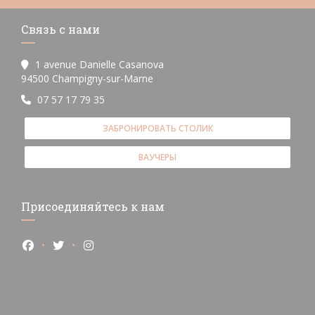
Связь с нами
1 avenue Danielle Casanova
((открывается в новом окне))
94500 Champigny-sur-Marne
07 57 17 79 35
ЗАБРОНИРОВАТЬ СТОЛИК
ВАУЧЕРЫ
Присоединяйтесь к нам
Facebook ((открывается в новом окне))
Twitter ((открывается в новом окне))
Instagram ((открывается в новом окне))